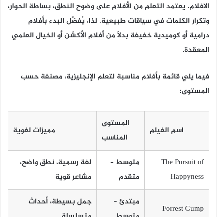
الافلام. يعتمد التعلم من الأفلام على وضوح النطق، بساطة الحوار،
وتكرار الكلمات في سياقات طبيعية. لذا، يُفضَّل البدء بأفلام
درامية أو كوميدية خفيفة بدلًا من أفلام الأكشن أو الخيال العلمي
المعقدة.
فيما يلي قائمة بأفلام مناسبة لتعلم الإنجليزية، مصنفة حسب
المستوى:
المستوى
اسم الفيلم
مميزات لغوية
المناسب
The Pursuit of
متوسط –
لغة رسمية، نطق واضح،
Happyness
متقدم
مشاعر قوية
مبتدئ –
جمل بسيطة، أحداث
Forrest Gump
متوسط
متسلسلة