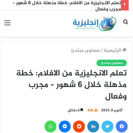
طرق بدء حوار بالإنجليزية – دليل مذهل من 4 خطوات لبداية
واثقة
بحث
الق
عن
الرئيسية
/
مستوى مبتدئ
مستوى مبتدئ
تعلم الانجليزية من الافلام: خطة
مذهلة خلال 6 شهور – مجرب
وفعال
أكتوبر 9, 2025
830
6 دقائق
فيسبوك
تويتر
لينكدإن
ماسنجر
واتساب