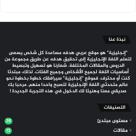
نبذة عنا
"إنجليزية" هو موقع عربي هدفه مساعدة كل شخص يسعى
لتعلم اللغة الإنجليزية إلى تحقيق هدفه عن طريق مجموعة من
الدروس والمقالات المختلفة. شعارنا هو تسهيل وتبسيط
أساسيات اللغة لجميع الأشخاص وجميع الفئات. لذلك، مبتدئا
كنت أو محترف، فموقع "إنجليزية" سيرافقك خطوة بخطوة نحو
عالم متحدثي اللغة الإنجليزية لتصبح واحدا منهم. مرحبا بك
صديقي معنا وهنيئا لك الدخول في هذه التجربة الجديدة !
التصنيفات
مستوى مبتدئ
28
مقالات
13