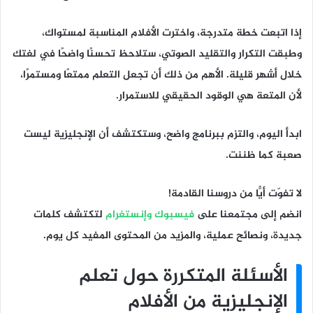
إذا اتبعت خطة متدرجة، واخترت الأفلام المناسبة لمستواك،
وطبقت التكرار والتقليد الصوتي، ستلاحظ تحسنًا واضحًا في لغتك
خلال أشهر قليلة. الأهم من ذلك أن تجعل التعلم ممتعًا ومستمرًا،
لأن المتعة هي الوقود الحقيقي للاستمرار.
ابدأ اليوم، والتزم ببرنامج واضح، وستكتشف أن الإنجليزية ليست
صعبة كما ظننت.
لا تفوّت أيًّا من دروسنا القادمة!
انضم إلى مجتمعنا على
فيسبوك
و
إنستغرام
لتكتشف كلمات
جديدة، ونصائح عملية، والمزيد من المحتوى المفيد كل يوم.
الأسئلة المتكررة حول تعلم
الإنجليزية من الأفلام