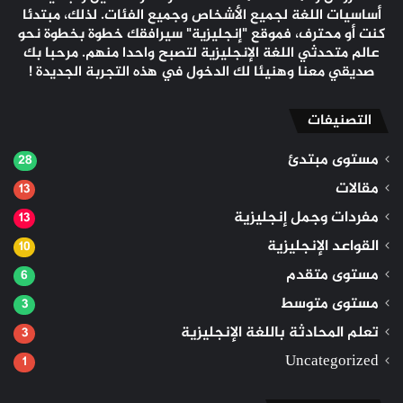
أساسيات اللغة لجميع الأشخاص وجميع الفئات. لذلك، مبتدئا
كنت أو محترف، فموقع "إنجليزية" سيرافقك خطوة بخطوة نحو
عالم متحدثي اللغة الإنجليزية لتصبح واحدا منهم. مرحبا بك
صديقي معنا وهنيئا لك الدخول في هذه التجربة الجديدة !
التصنيفات
مستوى مبتدئ
28
مقالات
13
مفردات وجمل إنجليزية
13
القواعد الإنجليزية
10
مستوى متقدم
6
مستوى متوسط
3
تعلم المحادثة باللغة الإنجليزية
3
Uncategorized
1