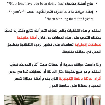
طرح أسئلة متابعة: “How long have you been doing that?”
إعادة صياغة ما قاله الطرف الآخر لتأكيد الفهم: “So you’ve
been working there for 5 years?”
استخدام هذه التقنيات يُظهر للطرف الآخر أنك تتابع وتشارك فعليًا.
يمكنك التدرب على هذه المهارات من خلال
أمثلة حقيقية
لمحادثات إنجليزية
تساعدك على تطوير الردود التلقائية وتطبيق
الجمل في مواقف متنوعة.
وإذا واجهت مواقف محرجة أو لحظات صمت أثناء الحديث، فجرّب
استخدام مواضيع خفيفة مثل العائلة أو الهوايات، كما في درس
أفراد العائلة باللغة الإنجليزية
الذي يقدم أمثلة ممتازة لكسر
الجمود والحفاظ على سلاسة الحوار.