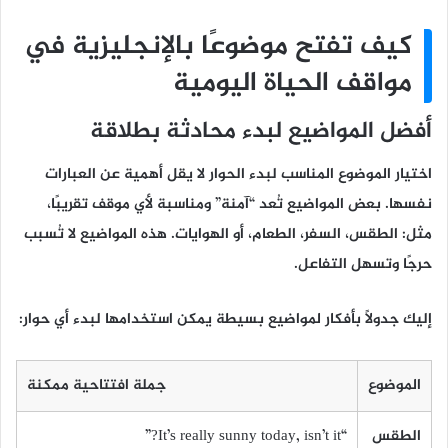
كيف تفتح موضوعًا بالإنجليزية في
مواقف الحياة اليومية
أفضل المواضيع لبدء محادثة بطلاقة
اختيار الموضوع المناسب لبدء الحوار لا يقل أهمية عن العبارات
نفسها. بعض المواضيع تُعد “آمنة” ومناسبة لأي موقف تقريبًا،
مثل: الطقس، السفر، الطعام، أو الهوايات. هذه المواضيع لا تُسبب
حرجًا وتسهل التفاعل.
إليك جدولًا بأفكار لمواضيع بسيطة يمكن استخدامها لبدء أي حوار:
الموضوع
جملة افتتاحية ممكنة
الطقس
“It’s really sunny today, isn’t it?”