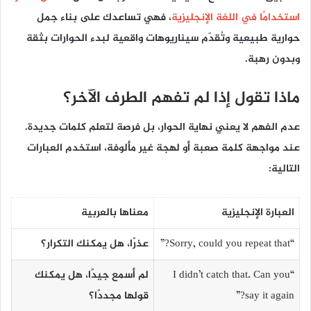
استخدامًا في اللغة الإنجليزية
، فهي تساعدك على بناء جمل
حوارية طبيعية وتُقدّم سيناريوهات واقعية لبدء الحوارات بثقة
وبدون رهبة.
ماذا تقول إذا لم تفهم الطرف الآخر؟
عدم الفهم لا يعني نهاية الحوار، بل فرصة لتعلم كلمات جديدة.
عند مواجهة كلمة صعبة أو لهجة غير مألوفة، استخدم العبارات
التالية:
العبارة الإنجليزية
معناها بالعربية
“Sorry, could you repeat that?”
عذرًا، هل يمكنك التكرار؟
“I didn’t catch that. Can you
لم أسمع جيدًا، هل يمكنك
say it again?”
قولها مجددًا؟