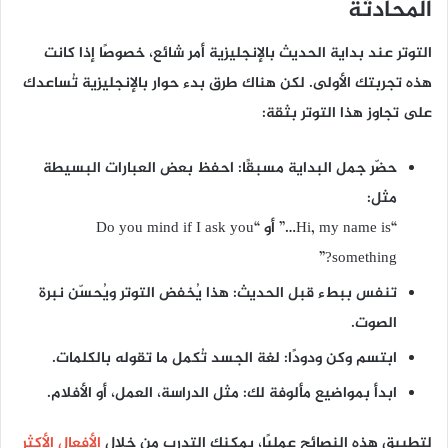
المحادثة
التوتر عند بداية الحديث بالإنجليزية أمر شائع، خصوصًا إذا كانت
هذه تجربتك الأولى. لكن هناك طرق بدء حوار بالإنجليزية تُساعدك
على تجاوز هذا التوتر بثقة:
حضّر جمل البداية مسبقًا
: احفظ بعض العبارات البسيطة
مثل:
“Hi, my name is…” أو “Do you mind if I ask you
something?”
تنفس ببطء قبل الحديث
: هذا يُخفض التوتر ويُحسّن نبرة
الصوت.
ابتسم وكن ودودًا
: لغة الجسد تُكمل ما تقوله بالكلمات.
ابدأ بمواضيع مألوفة لك
: مثل الدراسة، العمل، أو الأفلام.
لتطبيق هذه النصائح عمليًا، يمكنك التدرب من خلال
الأفعال الأكثر