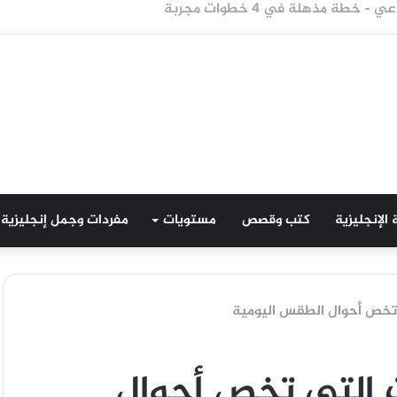
هور – مجرب وفعال
 الإنجليزية
كتب وقصص
مستويات
مفردات وجمل إنجليزية
تي تخص أحوال الطقس اليومية
ات التي تخص أحوال