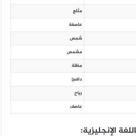
مثلج
عاصفة
شمس
مشمس
مظلة
دافئ
رياح
عاصف
غة الإنجليزية: