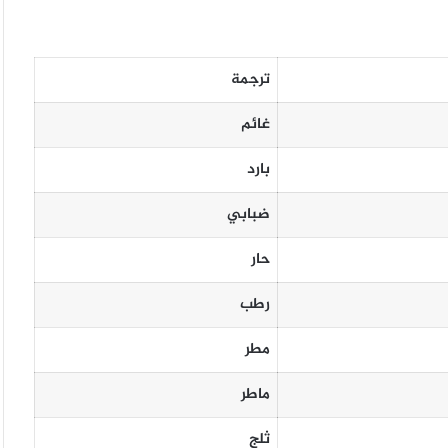
ترجمة
غائم
بارد
ضبابي
حار
رطب
مطر
ماطر
ثلج