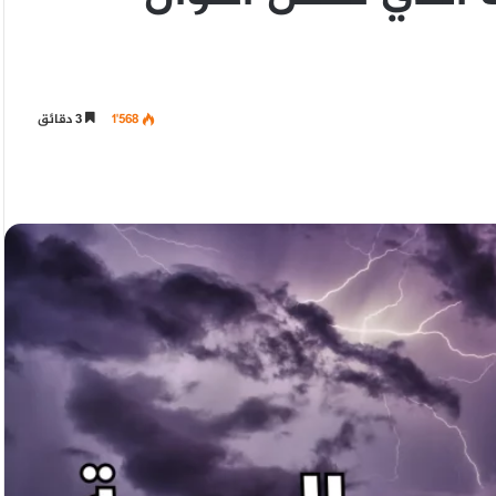
1٬568
3 دقائق