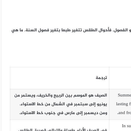
و الفصول. فأحوال الطقس تتغير طبعا بتغير فصول السنة. ما هي
ترجمة
Summer
الصيف هو الموسم بين الربيع والخريف، ويستمر من
lasting 
يونيو إلى سبتمبر في الشمال من خط الاستواء.
and fr
ومن ديسمبر إلى مارس في جنوب خط الاستواء.
In s
في الصيف الأيام طويلة والليالي قصيرة. الطقس