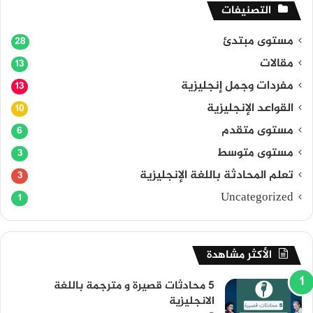
التصنيفات
مستوى مبتدئ
28
مقالات
13
مفردات وجمل إنجليزية
13
القواعد الإنجليزية
10
مستوى متقدم
6
مستوى متوسط
3
تعلم المحادثة باللغة الإنجليزية
3
Uncategorized
1
الأكثر مشاهدة
5 محادثات قصيرة و مترجمة باللغة
الانجليزية