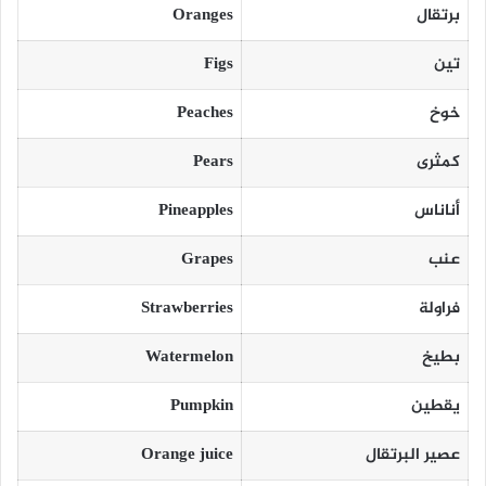
برتقال
Oranges
تين
Figs
خوخ
Peaches
كمثرى
Pears
أناناس
Pineapples
عنب
Grapes
فراولة
Strawberries
بطيخ
Watermelon
يقطين
Pumpkin
عصير البرتقال
Orange juice