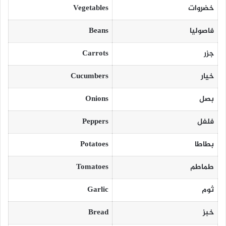
خضروات
Vegetables
فاصوليا
Beans
جزر
Carrots
خيار
Cucumbers
بصل
Onions
فلفل
Peppers
بطاطا
Potatoes
طماطم
Tomatoes
ثوم
Garlic
خبز
Bread