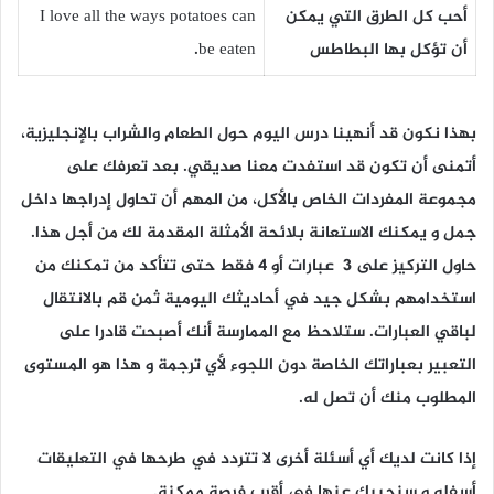
أحب كل الطرق التي يمكن
I love all the ways potatoes can
أن تؤكل بها البطاطس
be eaten.
بهذا نكون قد أنهينا درس اليوم حول
الطعام والشراب بالإنجليزية
،
أتمنى أن تكون قد استفدت معنا صديقي. بعد تعرفك على
مجموعة المفردات الخاص بالأكل، من المهم أن تحاول إدراجها داخل
جمل و يمكنك الاستعانة بلائحة الأمثلة المقدمة لك من أجل هذا.
حاول التركيز على 3 عبارات أو 4 فقط حتى تتأكد من تمكنك من
استخدامهم بشكل جيد في أحاديثك اليومية ثمن قم بالانتقال
لباقي العبارات. ستلاحظ مع الممارسة أنك أصبحت قادرا على
التعبير بعباراتك الخاصة دون اللجوء لأي ترجمة و هذا هو المستوى
المطلوب منك أن تصل له.
إذا كانت لديك أي أسئلة أخرى لا تتردد في طرحها في التعليقات
أسفله و سنجيبك عنها في أقرب فرصة ممكنة.