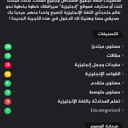
أساسيات اللغة لجميع الأشخاص وجميع الفئات. لذلك، مبتدئا
كنت أو محترف، فموقع "إنجليزية" سيرافقك خطوة بخطوة نحو
عالم متحدثي اللغة الإنجليزية لتصبح واحدا منهم. مرحبا بك
صديقي معنا وهنيئا لك الدخول في هذه التجربة الجديدة !
التصنيفات
مستوى مبتدئ
28
مقالات
13
مفردات وجمل إنجليزية
13
القواعد الإنجليزية
10
مستوى متقدم
6
مستوى متوسط
3
تعلم المحادثة باللغة الإنجليزية
3
Uncategorized
1
سحابة الوسوم