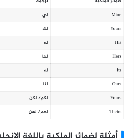
ضمائر الملكية
ترجمة
Mine
لي
Yours
لك
His
له
Hers
لها
Its
له
Ours
لنا
Yours
لكم/ لكن
Theirs
لهم/ لهن
أمثلة لضمائر الملكية باللغة الانجلي