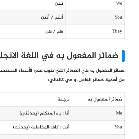
We
نحن
You
أنتم / أنتن
They
هم / هن
ضمائر ال
مفعول به
في اللغة الانجل
ضمائر المفعول به هي الضمائر التي تنوب على الأسماء المستخدمة
عن أهمية ضمائر الفاعل. و هي كالتالي:
ضمائر ال
مفعول به
ترجمة
Me
أنا : ياء المتكلم (يحدث
ني
)
You
أنت : كاف المخاطبة (يحدث
ك
)