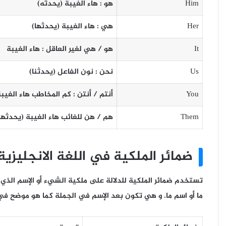
Him
هو : هاء الغيبة (يحدث
ه
)
Her
هي : هاء الغيبة (يحدث
ها
)
It
هو / هي لغير العاقل : هاء الغيبة
Us
نحن : نون الفاعل (يحدث
نا
)
You
أنتم / أنتن : كم المخاطب هاء الغيب
Them
هم / هن للغائب هاء الغيبة (يحدث
هم
ضمائر الملكية في اللغة الانجليزية
تستخدم ضمائر الملكية للدلالة على ملكية الشيء أو الإسم الذي 
ما أو اسم ما. و هي تكون بعد الإسم في الجملة كما هو موضح في 