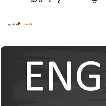
852
3 دقائق