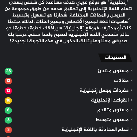
"إنجليزية" هو موقع عربي هدفه مساعدة كل شخص يسعى
لتعلم اللغة الإنجليزية إلى تحقيق هدفه عن طريق مجموعة من
الدروس والمقالات المختلفة. شعارنا هو تسهيل وتبسيط
أساسيات اللغة لجميع الأشخاص وجميع الفئات. لذلك، مبتدئا
كنت أو محترف، فموقع "إنجليزية" سيرافقك خطوة بخطوة نحو
عالم متحدثي اللغة الإنجليزية لتصبح واحدا منهم. مرحبا بك
صديقي معنا وهنيئا لك الدخول في هذه التجربة الجديدة !
التصنيفات
مستوى مبتدئ
28
مقالات
13
مفردات وجمل إنجليزية
13
القواعد الإنجليزية
10
مستوى متقدم
6
مستوى متوسط
3
تعلم المحادثة باللغة الإنجليزية
3