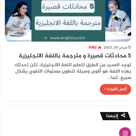
فبراير 20, 2023
8٬982
5 محادثات قصيرة و مترجمة باللغة الانجليزية
توجد العديد من الطرق لتعلم اللغة الانجليزية، لكن تحدثك
بهذه اللغة هو أقوى وسيلة لتطوير مستواك اللغوي بشكل
سريع. كما…
أكمل القراءة »
إتبعنا
انستقرام